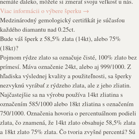
nemáte ďaleko, môžete si zmerať svoju veľkosť u nás.
Viac informácii o výbere šperku
→
Medzinárodný gemologický certifikát je súčasťou
každého diamantu nad 0.25ct.
Bude váš šperk z 58,5% zlata (14kt), alebo 75%
(18kt)?
Pojmom rýdze zlato sa označuje čisté, 100% zlato bez
prímesí. Máva označenie 24kt, alebo aj 999/1000. Z
hľadiska výslednej kvality a použiteľnosti, sa šperky
nezvyknú vyrábať z rýdzeho zlata, ale z jeho zliatin.
Najčastejšie sa na výrobu používa 14kt zliatina s
označením 585/1000 alebo 18kt zliatina s označením
750/1000. Označenia hovoria o percentuálnom podieli
zlata, čo znamená, že 14kt zlato obsahuje 58,5% zlata
a 18kt zlato 75% zlata. Čo tvoria zvyšné percentá? Sú