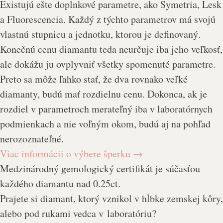
Existujú ešte doplnkové parametre, ako
Symetria, Lesk
a
Fluorescencia
. Každý z týchto parametrov má svojú
vlastnú stupnicu a jednotku, ktorou je definovaný.
Konečnú cenu diamantu teda neurčuje iba jeho veľkosť,
ale dokážu ju ovplyvniť všetky spomenuté parametre.
Preto sa môže ľahko stať, že dva rovnako veľké
diamanty, budú mať rozdielnu cenu. Dokonca, ak je
rozdiel v parametroch merateľný iba v laboratórnych
podmienkach a nie voľným okom, budú aj na pohľad
nerozoznateľné.
Viac informácii o výbere šperku
→
Medzinárodný gemologický certifikát je súčasťou
každého diamantu nad 0.25ct.
Prajete si diamant, ktorý vznikol v hĺbke zemskej kôry,
alebo pod rukami vedca v laboratóriu?