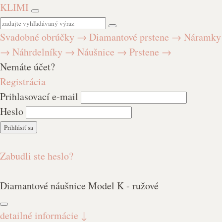
KLIMI
Svadobné obrúčky
→
Diamantové prstene
→
Náramky
→
Náhrdelníky
→
Náušnice
→
Prstene
→
Nemáte účet?
Registrácia
Prihlasovací e-mail
Heslo
Zabudli ste heslo?
Diamantové náušnice Model K - ružové
detailné informácie
↓