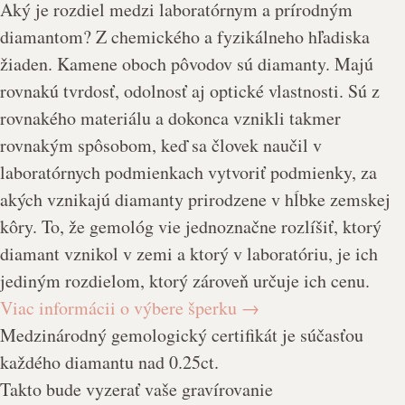
Aký je rozdiel medzi laboratórnym a prírodným
diamantom? Z chemického a fyzikálneho hľadiska
žiaden. Kamene oboch pôvodov sú diamanty. Majú
rovnakú tvrdosť, odolnosť aj optické vlastnosti. Sú z
rovnakého materiálu a dokonca vznikli takmer
rovnakým spôsobom, keď sa človek naučil v
laboratórnych podmienkach vytvoriť podmienky, za
akých vznikajú diamanty prirodzene v hĺbke zemskej
kôry. To, že gemológ vie jednoznačne rozlíšiť, ktorý
diamant vznikol v zemi a ktorý v laboratóriu, je ich
jediným rozdielom, ktorý zároveň určuje ich cenu.
Viac informácii o výbere šperku
→
Medzinárodný gemologický certifikát je súčasťou
každého diamantu nad 0.25ct.
Takto bude vyzerať vaše gravírovanie