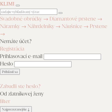
KLIMI
Svadobné obrúčky
→
Diamantové prstene
→
Náramky
→
Náhrdelníky
→
Náušnice
→
Prstene
→
Nemáte účet?
Registrácia
Prihlasovací e-mail
Heslo
Zabudli ste heslo?
Od zlatníkovej ženy
filter
Najprezeranejšie
↓