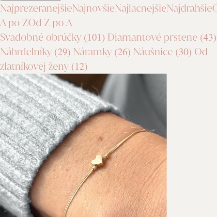
Najprezeranejšie
Najnovšie
Najlacnejšie
Najdrahšie
A po Z
Od Z po A
Svadobné obrúčky
(101)
Diamantové prstene
(43)
Náhrdelníky
(29)
Náramky
(26)
Náušnice
(30)
Od
zlatníkovej ženy
(12)