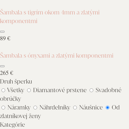
Šambala s tigrím okom 4mm a zlatými
komponentmi
89 €
Šambala s ónyxami a zlatými komponentmi
265 €
Druh šperku
Všetky
Diamantové prstene
Svadobné
obrúčky
Náramky
Náhrdelníky
Náušnice
Od
zlatníkovej ženy
Kategórie