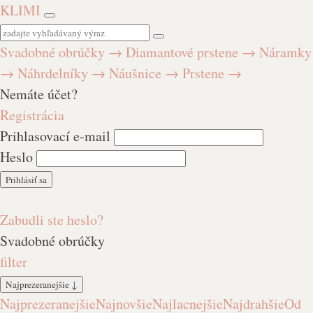
KLIMI
Svadobné obrúčky
→
Diamantové prstene
→
Náramky
→
Náhrdelníky
→
Náušnice
→
Prstene
→
Nemáte účet?
Registrácia
Prihlasovací e-mail
Heslo
Zabudli ste heslo?
Svadobné obrúčky
filter
Najprezeranejšie
↓
Najprezeranejšie
Najnovšie
Najlacnejšie
Najdrahšie
Od