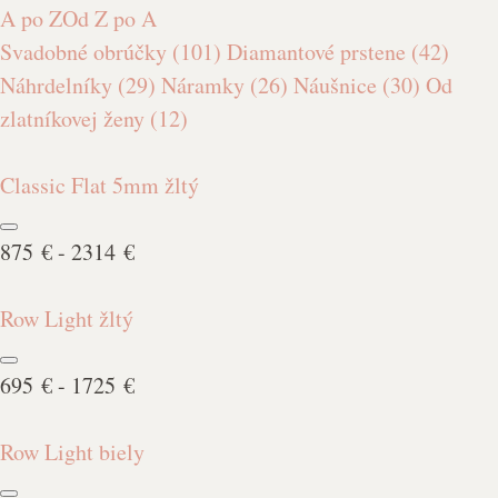
A po Z
Od Z po A
Svadobné obrúčky
(101)
Diamantové prstene
(42)
Náhrdelníky
(29)
Náramky
(26)
Náušnice
(30)
Od
zlatníkovej ženy
(12)
Classic Flat 5mm žltý
875 € - 2314 €
Row Light žltý
695 € - 1725 €
Row Light biely