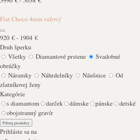
3990 € - 5038 €
Flat Choco 4mm ružový
920 € - 1904 €
Druh šperku
Všetky
Diamantové prstene
Svadobné
obrúčky
Náramky
Náhrdelníky
Náušnice
Od
zlatníkovej ženy
Kategórie
s diamantom
darček
dámske
pánske
detské
obojstranný gravír
Prihláste sa na