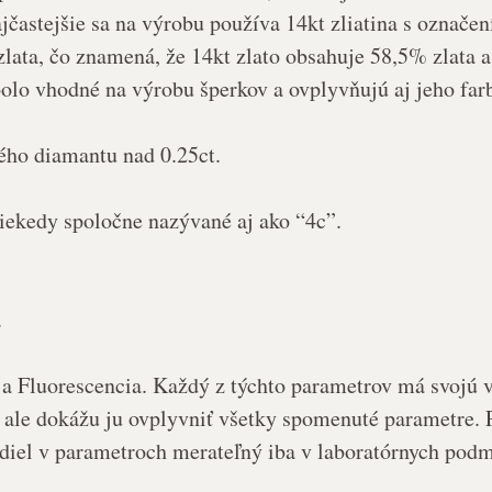
Najčastejšie sa na výrobu používa 14kt zliatina s označ
ata, čo znamená, že 14kt zlato obsahuje 58,5% zlata a 
bolo vhodné na výrobu šperkov a ovplyvňujú aj jeho farb
ého diamantu nad 0.25ct.
iekedy spoločne nazývané aj ako “
4c
”.
.
a
Fluorescencia
. Každý z týchto parametrov má svojú v
 ale dokážu ju ovplyvniť všetky spomenuté parametre. P
zdiel v parametroch merateľný iba v laboratórnych pod