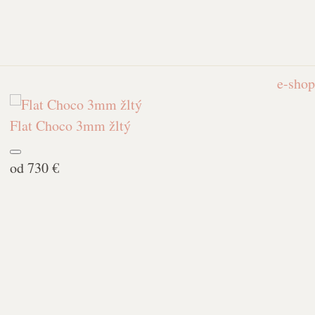
e-shop
Flat Choco 3mm žltý
od
730 €