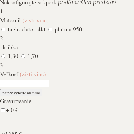
Nakonfigurujte si šperk
podľa vašich predstáv
1
Materiál
(zisti viac)
biele zlato 14kt
platina 950
2
Hrúbka
1,30
1,70
3
Veľkosť
(zisti viac)
najprv vyberte materiál
Gravírovanie
+ 0 €