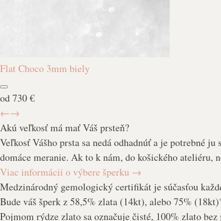
Flat Choco 3mm biely
od
730 €
←
→
Akú veľkosť má mať Váš prsteň?
Veľkosť Vášho prsta sa nedá odhadnúť a je potrebné ju s
domáce meranie. Ak to k nám, do košického ateliéru, n
Viac informácii o výbere šperku
→
Medzinárodný gemologický certifikát je súčasťou každ
Bude váš šperk z 58,5% zlata (14kt), alebo 75% (18kt)
Pojmom rýdze zlato sa označuje čisté, 100% zlato bez p