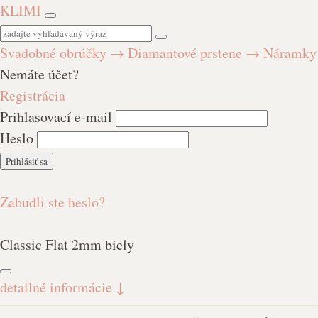
KLIMI
Svadobné obrúčky
→
Diamantové prstene
→
Náramk
Nemáte účet?
Registrácia
Prihlasovací e-mail
Heslo
Zabudli ste heslo?
Classic Flat 2mm biely
detailné informácie
↓