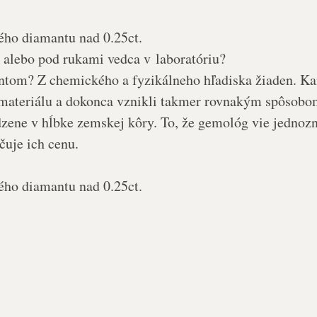
ého diamantu nad 0.25ct.
, alebo pod rukami vedca v laboratóriu?
antom? Z chemického a fyzikálneho hľadiska žiaden. 
ho materiálu a dokonca vznikli takmer rovnakým spôsobo
zene v hĺbke zemskej kôry. To, že gemológ vie jednozna
čuje ich cenu.
ého diamantu nad 0.25ct.