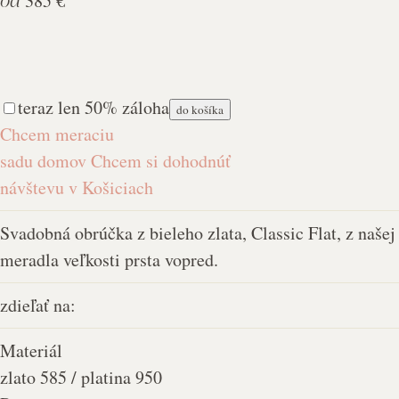
od
385 €
teraz len 50% záloha
do košíka
Chcem meraciu
sadu domov
Chcem si dohodnúť
návštevu v Košiciach
Svadobná obrúčka z bieleho zlata, Classic Flat, z naše
meradla veľkosti prsta vopred.
zdieľať na:
Materiál
zlato 585 / platina 950