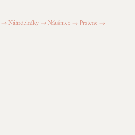
y
→
Náhrdelníky
→
Náušnice
→
Prstene
→