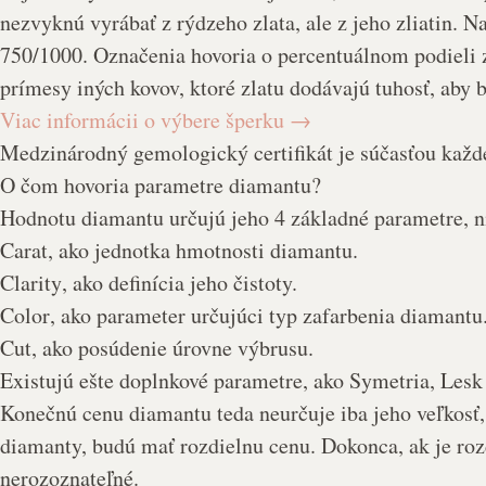
nezvyknú vyrábať z rýdzeho zlata, ale z jeho zliatin. 
750/1000. Označenia hovoria o percentuálnom podieli zl
prímesy iných kovov, ktoré zlatu dodávajú tuhosť, aby 
Viac informácii o výbere šperku
→
Medzinárodný gemologický certifikát je súčasťou každ
O čom hovoria parametre diamantu?
Hodnotu diamantu určujú jeho 4 základné parametre, n
Carat
, ako jednotka hmotnosti diamantu.
Clarity
, ako definícia jeho čistoty.
Color
, ako parameter určujúci typ zafarbenia diamantu
Cut
, ako posúdenie úrovne výbrusu.
Existujú ešte doplnkové parametre, ako
Symetria, Lesk
Konečnú cenu diamantu teda neurčuje iba jeho veľkosť,
diamanty, budú mať rozdielnu cenu. Dokonca, ak je ro
nerozoznateľné.