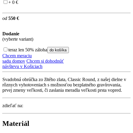
+ 0 €
od
550 €
Dodanie
(vyberte variant)
teraz len 50% záloha
do košíka
Chcem meraciu
sadu domov
Chcem si dohodnúť
návštevu v Košiciach
Svadobná obrúčka zo žltého zlata, Classic Round, z našej dielne v
rôznych vyhotoveniach s možnosťou bezplatného gravírovania,
prvej zmeny veľkosti, či zaslania meradla veľkosti prsta vopred.
zdieľať na:
Materiál