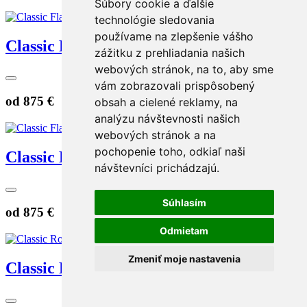
Súbory cookie a ďalšie
technológie sledovania
používame na zlepšenie vášho
Classic Flat 5mm ružový
zážitku z prehliadania našich
webových stránok, na to, aby sme
vám zobrazovali prispôsobený
od
875 €
obsah a cielené reklamy, na
analýzu návštevnosti našich
webových stránok a na
pochopenie toho, odkiaľ naši
Classic Flat 5mm žltý
návštevníci prichádzajú.
Súhlasím
od
875 €
Odmietam
Zmeniť moje nastavenia
Classic Round 5mm biely