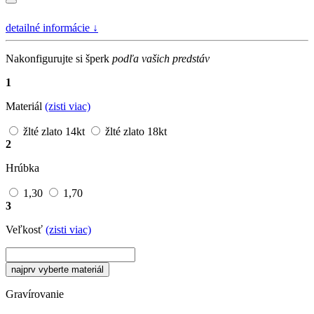
detailné informácie
↓
Nakonfigurujte si šperk
podľa vašich predstáv
1
Materiál
(zisti viac)
žlté zlato 14kt
žlté zlato 18kt
2
Hrúbka
1,30
1,70
3
Veľkosť
(zisti viac)
najprv vyberte materiál
Gravírovanie