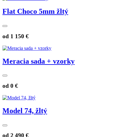
Flat Choco 5mm žltý
od
1 150 €
Meracia sada + vzorky
od
0 €
Model 74, žltý
od
2 490 €