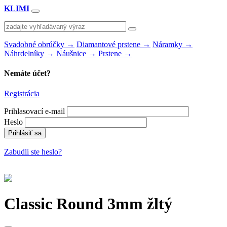
KLIMI
Svadobné obrúčky
→
Diamantové prstene
→
Náramky
→
Náhrdelníky
→
Náušnice
→
Prstene
→
Nemáte účet?
Registrácia
Prihlasovací e-mail
Heslo
Zabudli ste heslo?
Classic Round 3mm žltý