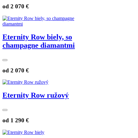
od
2 070 €
Eternity Row biely, so
champagne diamantmi
od
2 070 €
Eternity Row ružový
od
1 290 €