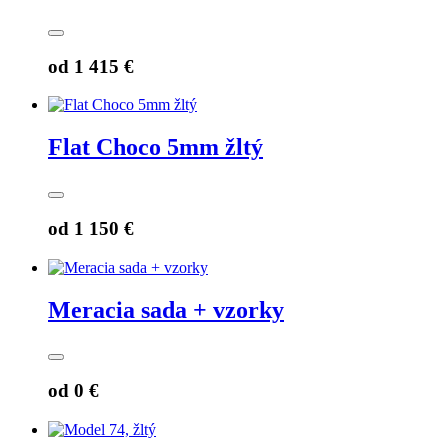
od
1 415 €
Flat Choco 5mm žltý
od
1 150 €
Meracia sada + vzorky
od
0 €