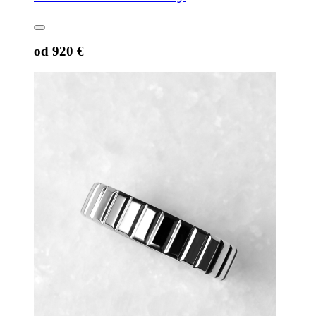
od
920 €