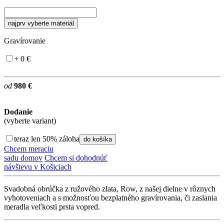
najprv vyberte materiál
Gravírovanie
+ 0 €
od
980 €
Dodanie
(vyberte variant)
teraz len 50% záloha
do košíka
Chcem meraciu
sadu domov
Chcem si dohodnúť
návštevu v Košiciach
Svadobná obrúčka z ružového zlata, Row, z našej dielne v rôznych
vyhotoveniach a s možnosťou bezplatného gravírovania, či zaslania
meradla veľkosti prsta vopred.