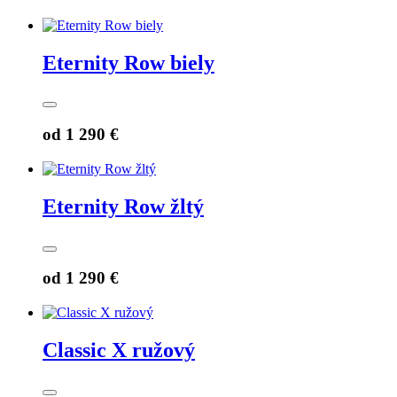
Eternity Row biely
od
1 290 €
Eternity Row žltý
od
1 290 €
Classic X ružový