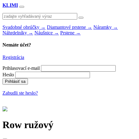
KLIMI
Svadobné obrúčky
→
Diamantové prstene
→
Náramky
→
Náhrdelníky
→
Náušnice
→
Prstene
→
Nemáte účet?
Registrácia
Prihlasovací e-mail
Heslo
Zabudli ste heslo?
Row ružový