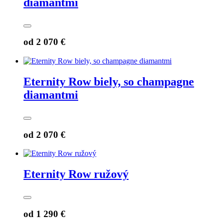
diamantmi
od
2 070 €
Eternity Row biely, so champagne
diamantmi
od
2 070 €
Eternity Row ružový
od
1 290 €