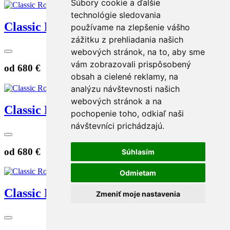
Súbory cookie a ďalšie
technológie sledovania
Classic Round 4mm biely
používame na zlepšenie vášho
zážitku z prehliadania našich
webových stránok, na to, aby sme
vám zobrazovali prispôsobený
od
680 €
obsah a cielené reklamy, na
analýzu návštevnosti našich
webových stránok a na
Classic Round 4mm ružový
pochopenie toho, odkiaľ naši
návštevníci prichádzajú.
od
680 €
Súhlasím
Odmietam
Classic Round 4mm žltý
Zmeniť moje nastavenia