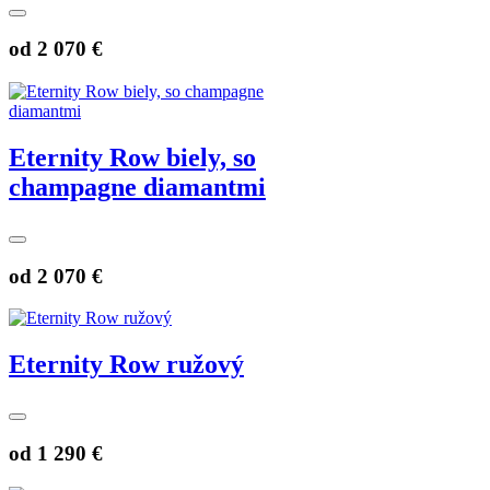
od
2 070 €
Eternity Row biely, so
champagne diamantmi
od
2 070 €
Eternity Row ružový
od
1 290 €