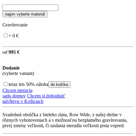
najprv vyberte materiál
Gravírovanie
+ 0 €
od
995 €
Dodanie
(vyberte variant)
teraz len 50% záloha
do košíka
Chcem meraciu
sadu domov
Chcem si dohodnúť
návštevu v Košiciach
Svadobná obrúčka z bieleho zlata, Row Wide, z našej dielne v
rôznych vyhotoveniach a s možnosťou bezplatného gravírovania,
prvej zmeny veľkosti, či zaslania meradla veľkosti prsta vopred.