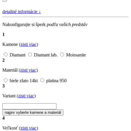
detailné informácie
↓
Nakonfigurujte si šperk
podľa vašich predstáv
1
Kamene
(zisti viac)
Diamant
Diamant lab.
Moissanite
2
Materiál
(zisti viac)
biele zlato 14kt
platina 950
3
Variant
(zisti viac)
najprv vyberte kamene a materiál
4
Veľkosť
(zisti viac)