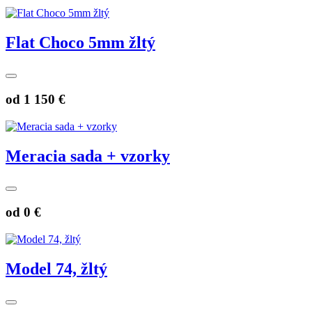
Flat Choco 5mm žltý
od
1 150 €
Meracia sada + vzorky
od
0 €
Model 74, žltý