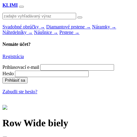
KLIMI
Svadobné obrúčky
→
Diamantové prstene
→
Náramky
→
Náhrdelníky
→
Náušnice
→
Prstene
→
Nemáte účet?
Registrácia
Prihlasovací e-mail
Heslo
Zabudli ste heslo?
Row Wide biely