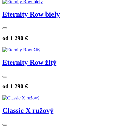
Eternity Row biely
od
1 290 €
Eternity Row žltý
od
1 290 €
Classic X ružový