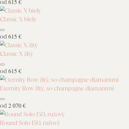
od
615 €
Classic X biely
od
615 €
Classic X žltý
od
615 €
Eternity Row žltý, so champagne diamantmi
od
2 070 €
Round Solo 150, ružový