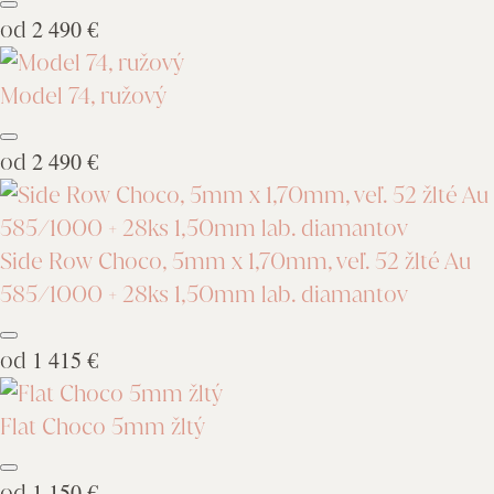
od
2 490 €
Model 74, ružový
od
2 490 €
Side Row Choco, 5mm x 1,70mm, veľ. 52 žlté Au
585/1000 + 28ks 1,50mm lab. diamantov
od
1 415 €
Flat Choco 5mm žltý
od
1 150 €