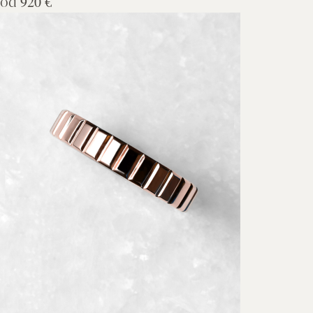
od
920 €