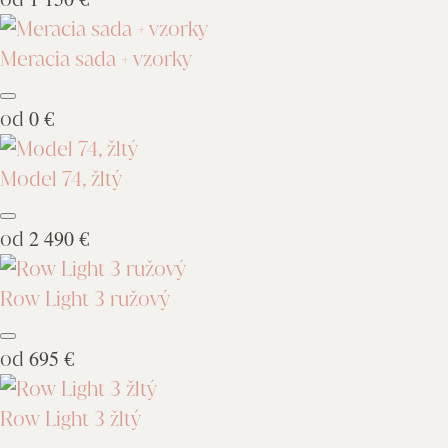
Meracia sada + vzorky
od
0 €
Model 74, žltý
od
2 490 €
Row Light 3 ružový
od
695 €
Row Light 3 žltý