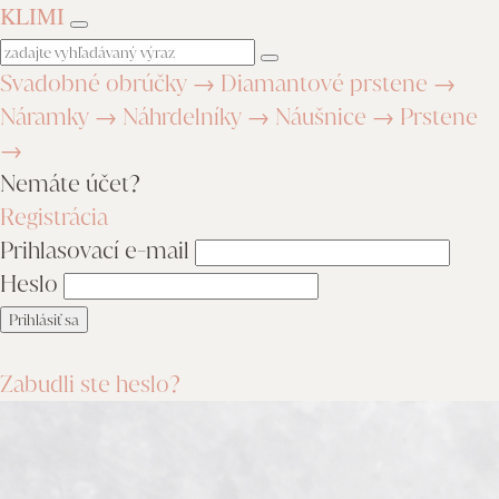
KLIMI
Svadobné obrúčky
→
Diamantové prstene
→
Náramky
→
Náhrdelníky
→
Náušnice
→
Prstene
→
Nemáte účet?
Registrácia
Prihlasovací e-mail
Heslo
Zabudli ste heslo?