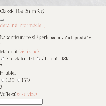
Classic Flat 2mm žltý
detailné informácie
↓
Nakonfigurujte si šperk
podľa vašich predstáv
1
Materiál
(zisti viac)
žlté zlato 14kt
žlté zlato 18kt
2
Hrúbka
1,30
1,70
3
Veľkosť
(zisti viac)