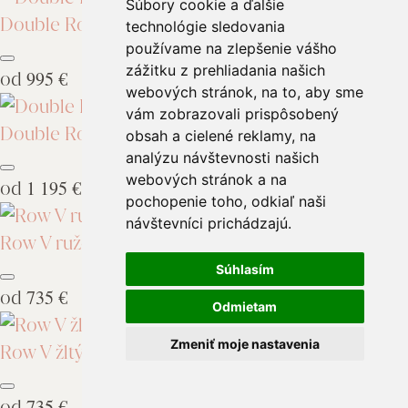
Súbory cookie a ďalšie
Double Row Light žltý
technológie sledovania
používame na zlepšenie vášho
zážitku z prehliadania našich
od
995 €
webových stránok, na to, aby sme
vám zobrazovali prispôsobený
Double Row Light biely
obsah a cielené reklamy, na
analýzu návštevnosti našich
webových stránok a na
od
1 195 €
pochopenie toho, odkiaľ naši
návštevníci prichádzajú.
Row V ružový
Súhlasím
od
735 €
Odmietam
Zmeniť moje nastavenia
Row V žltý
od
735 €