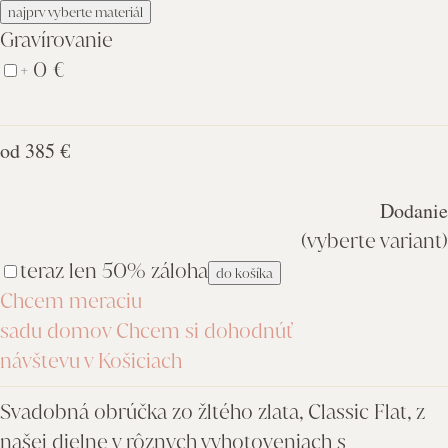
najprv vyberte materiál
Gravírovanie
+ 0 €
od
385 €
Dodanie
(vyberte variant)
teraz len 50% záloha
do košíka
Chcem meraciu
sadu domov
Chcem si dohodnúť
návštevu v Košiciach
Svadobná obrúčka zo žltého zlata, Classic Flat, z
našej dielne v rôznych vyhotoveniach s