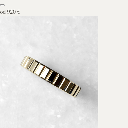
od
920 €