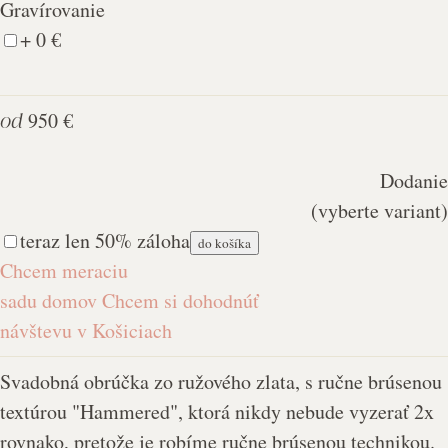
Gravírovanie
+ 0 €
od
950 €
Dodanie
(vyberte variant)
teraz len 50% záloha
do košíka
Chcem meraciu
sadu domov
Chcem si dohodnúť
návštevu v Košiciach
Svadobná obrúčka zo ružového zlata, s ručne brúsenou
textúrou "Hammered", ktorá nikdy nebude vyzerať 2x
rovnako, pretože je robíme ručne brúsenou technikou.