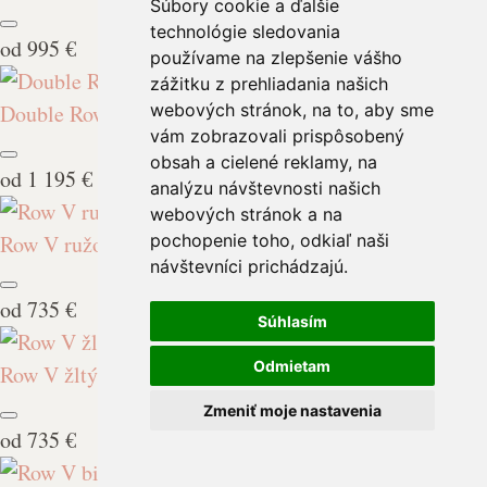
Súbory cookie a ďalšie
technológie sledovania
od
995 €
používame na zlepšenie vášho
zážitku z prehliadania našich
Double Row Light biely
webových stránok, na to, aby sme
vám zobrazovali prispôsobený
obsah a cielené reklamy, na
od
1 195 €
analýzu návštevnosti našich
webových stránok a na
Row V ružový
pochopenie toho, odkiaľ naši
návštevníci prichádzajú.
od
735 €
Súhlasím
Odmietam
Row V žltý
Zmeniť moje nastavenia
od
735 €