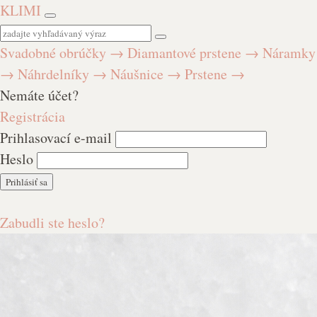
KLIMI
Svadobné obrúčky
→
Diamantové prstene
→
Náramky
→
Náhrdelníky
→
Náušnice
→
Prstene
→
Nemáte účet?
Registrácia
Prihlasovací e-mail
Heslo
Zabudli ste heslo?